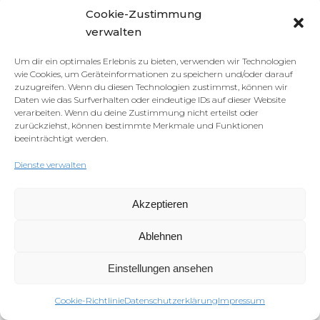
Verfahren und Diensten:
Cookie-Zustimmung
verwalten
E-Mail-Versand und -Hosting:
Die von uns in Anspruch
genommenen Webhosting-Leistungen umfassen ebenfalls
Um dir ein optimales Erlebnis zu bieten, verwenden wir Technologien
den Versand, den Empfang sowie die Speicherung von E-
wie Cookies, um Geräteinformationen zu speichern und/oder darauf
zuzugreifen. Wenn du diesen Technologien zustimmst, können wir
Mails. Zu diesen Zwecken werden die Adressen der
Daten wie das Surfverhalten oder eindeutige IDs auf dieser Website
Empfänger sowie Absender als auch weitere Informationen
verarbeiten. Wenn du deine Zustimmung nicht erteilst oder
betreffend den E-Mailversand (z.B. die beteiligten Provider)
zurückziehst, können bestimmte Merkmale und Funktionen
beeinträchtigt werden.
sowie die Inhalte der jeweiligen E-Mails verarbeitet. Die
vorgenannten Daten können ferner zu Zwecken der
Dienste verwalten
Erkennung von SPAM verarbeitet werden. Wir bitten darum,
zu beachten, dass E-Mails im Internet grundsätzlich nicht
Akzeptieren
verschlüsselt versendet werden. Im Regelfall werden E-Mails
zwar auf dem Transportweg verschlüsselt, aber (sofern kein
Ablehnen
sogenanntes Ende-zu-Ende-Verschlüsselungsverfahren
Einstellungen ansehen
eingesetzt wird) nicht auf den Servern, von denen sie
abgesendet und empfangen werden. Wir können daher für
Cookie-Richtlinie
Datenschutzerklärung
Impressum
den Übertragungsweg der E-Mails zwischen dem Absender