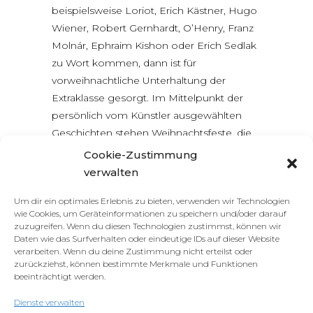
beispielsweise Loriot, Erich Kästner, Hugo
Wiener, Robert Gernhardt, O’Henry, Franz
Molnár, Ephraim Kishon oder Erich Sedlak
zu Wort kommen, dann ist für
vorweihnachtliche Unterhaltung der
Extraklasse gesorgt. Im Mittelpunkt der
persönlich vom Künstler ausgewählten
Geschichten stehen Weihnachtsfeste, die
aufgrund von überraschenden Ereignissen
Cookie-Zustimmung
einen ungeplant turbulenten Verlauf
verwalten
nehmen und dadurch kurios und
Um dir ein optimales Erlebnis zu bieten, verwenden wir Technologien
besonders spaßig werden.
wie Cookies, um Geräteinformationen zu speichern und/oder darauf
zuzugreifen. Wenn du diesen Technologien zustimmst, können wir
Frei nach dem Motto: Es darf – nein, es soll
Daten wie das Surfverhalten oder eindeutige IDs auf dieser Website
gelacht werden!
verarbeiten. Wenn du deine Zustimmung nicht erteilst oder
zurückziehst, können bestimmte Merkmale und Funktionen
beeinträchtigt werden.
Dienste verwalten