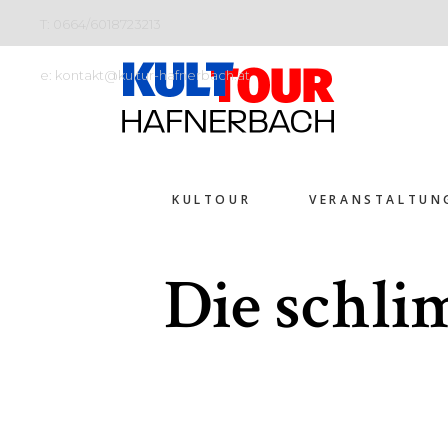
T: 0664/6018723213
e: kontakt@kultur-hafnerbach.at
KULTOUR
VERANSTALTUN
Die schli