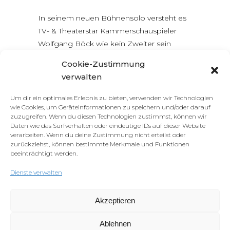
In seinem neuen Bühnensolo versteht es
TV- & Theaterstar Kammerschauspieler
Wolfgang Böck wie kein Zweiter sein
Publikum, völlig ohne Kitsch, mit Wortwitz
Cookie-Zustimmung
und treffsicheren Pointen zu Lachstürmen
verwalten
hinzureißen. Wenn Großmeister des
Humors, wie beispielsweise Loriot, Erich
Um dir ein optimales Erlebnis zu bieten, verwenden wir Technologien
Kästner, Hugo Wiener, Robert Gernhardt,
wie Cookies, um Geräteinformationen zu speichern und/oder darauf
zuzugreifen. Wenn du diesen Technologien zustimmst, können wir
O’Henry, Franz Molnár, Ephraim Kishon
Daten wie das Surfverhalten oder eindeutige IDs auf dieser Website
oder Erich Sedlak zu Wort kommen, dann
verarbeiten. Wenn du deine Zustimmung nicht erteilst oder
zurückziehst, können bestimmte Merkmale und Funktionen
ist für vorweihnachtliche Unterhaltung der
beeinträchtigt werden.
Extraklasse
Dienste verwalten
READ MORE
Akzeptieren
Ablehnen